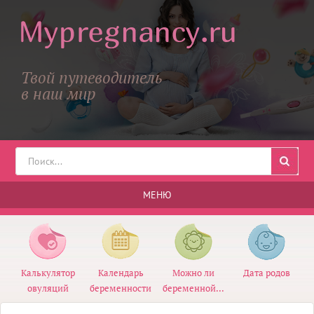
Твой путеводитель
в наш мир
МЕНЮ
Калькулятор
Календарь
Можно ли
Дата родов
овуляций
беременности
беременной...