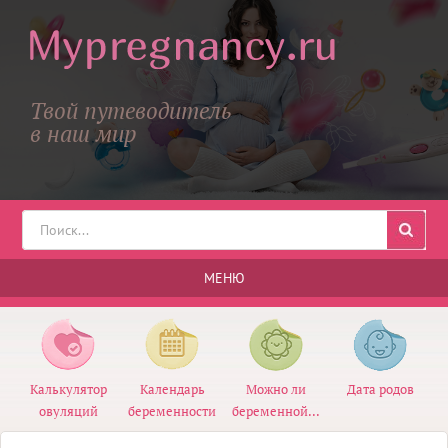
Твой путеводитель
в наш мир
МЕНЮ
Калькулятор
Календарь
Можно ли
Дата родов
овуляций
беременности
беременной...