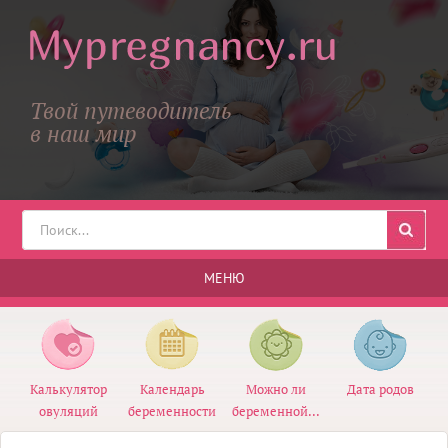
Твой путеводитель
в наш мир
МЕНЮ
Калькулятор
Календарь
Можно ли
Дата родов
овуляций
беременности
беременной...