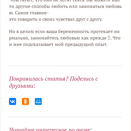
ти
другие
способы
любить
или
заниматься
любовь
ю
.
Самое
главное
-
это
говорить
о
своих
чувствах
друг
с
другу
.
Но
в
целом
если
ваша
беременность
протекает
но
рмально
,
занимайтесь
любовью
как
прежде
.
Что
и
мне
подсказывает
мой
предыдущий
опыт
.
Понравилась статья? Поделись с
друзьями:
Читайте интересное по теме: