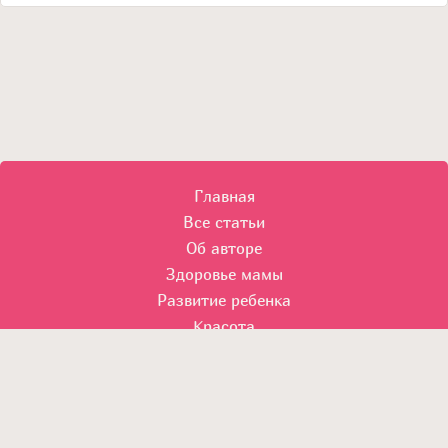
Главная
Все статьи
Об авторе
Здоровье мамы
Развитие ребенка
Красота
© 2014 Все права защищены.
Использование материалов без согласия автора и прямой
индексируемой гиперссылки на сайт Моя беременность