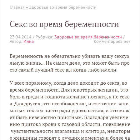
Главная
››
Здоровье во время беременности
Секс во время беременности
23.04.2014 /
Рубрика:
Здоровье во время беременности
/
Автор:
Инна
Комментариев нет
Беременность
не
обязательно
убивать
вашу
сексуа
льную
жизнь
...
На
самом
деле
,
это
может
быть
про
сто
самый
лучший
секс
вы
когда
-
либо
имели
.
У
всех
по
разному
,
когда
дело
доходит
до
секса
,
во
время
беременности
.
Для
некоторых
женщин
,
это
боль
в
груди
и
тошнота
желание
поспать
,
а
не
секс
а
.
Для
других
,
это
освобождение
,
и
состояние
зани
маться
сексом
чисто
ради
удовольствия
,
и
это
мож
ет
быть
невероятно
приятным
.
Благодаря
увеличе
нию
притока
крови
к
тазовой
области
,
повышение
чувствительности
влагалища
и
клитора
,
некоторы
е
женщины
говорят
о
лучших
моментах
и
более
ча