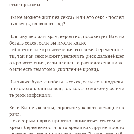
стые
оргазмы
.
Вы
не
можете
жит
без
секса
?
Или
это
секс
-
послед
няя
вещь
,
на
ваш
взгляд
?
Ваш
акушер
или
врач
,
вероятно
,
посоветует
Вам
из
бегать
секса
,
если
вы
имели
какие
-
либо
тяжелые
кровотечения
во
время
беременнос
ти
,
так
как
секс
может
увеличить
риск
дальнейшег
о
кровотечения
,
если
плацента
расположена
низк
о
или
есть
гематома
(
скопление
крови
).
Вы
также
будете
избегать
секса
,
если
есть
подтека
ние
околоплодных
вод
,
так
как
это
может
увеличи
ть
риск
инфекции
.
Если
Вы
не
уверены
,
спросите
у
вашего
лечащего
в
рача
.
Некоторым
парам
приятно
заниматься
сексом
во
время
беременности
,
в
то
время
как
другие
просто
чувствуют
,
что
они
не
хотят
секса
.
Вы
можете
най