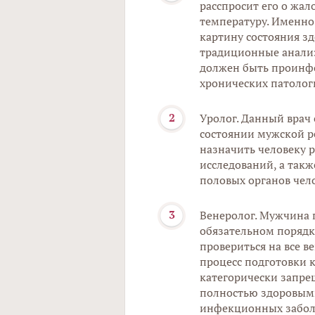
расспросит его о жал
температуру. Именно
картину состояния зд
традиционные анализ
должен быть проинф
хронических патолог
Уролог. Данный врач
состоянии мужской р
назначить человеку 
исследований, а так
половых органов чело
Венеролог. Мужчина 
обязательном порядк
провериться на все в
процесс подготовки к
категорически запре
полностью здоровыми
инфекционных забол