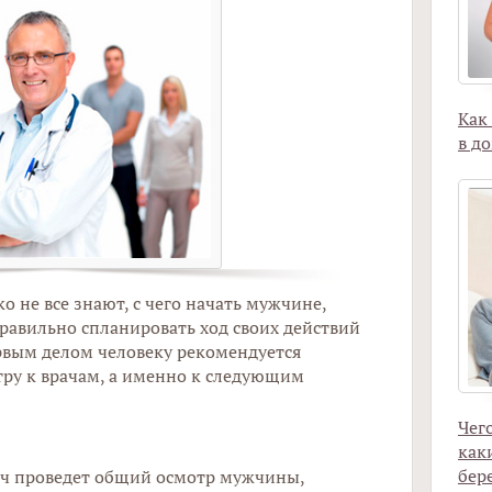
Как
в д
ко не все знают, с чего начать мужчине,
равильно спланировать ход своих действий
рвым делом человеку рекомендуется
тру к врачам, а именно к следующим
Чег
как
бер
ач проведет общий осмотр мужчины,