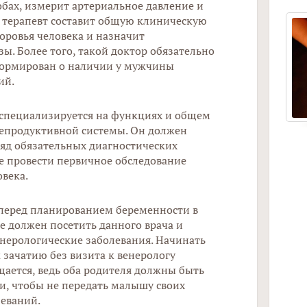
обах, измерит артериальное давление и
 терапевт составит общую клиническую
оровья человека и назначит
ы. Более того, такой доктор обязательно
ормирован о наличии у мужчины
ий.
 специализируется на функциях и общем
епродуктивной системы. Он должен
Как
ряд обязательных диагностических
вос
же провести первичное обследование
века.
перед планированием беременности в
е должен посетить данного врача и
енерологические заболевания. Начинать
 зачатию без визита к венерологу
щается, ведь оба родителя должны быть
, чтобы не передать малышу своих
еваний.