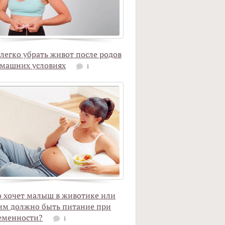
 легко убрать живот после родов
омашних условиях
1
о хочет малыш в животике или
им должно быть питание при
еменности?
1