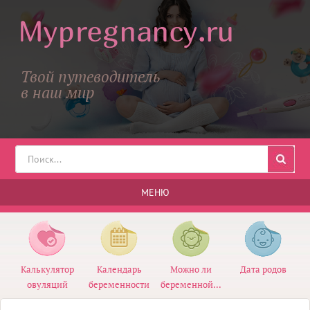
Твой путеводитель
в наш мир
МЕНЮ
Калькулятор
Календарь
Можно ли
Дата родов
овуляций
беременности
беременной...