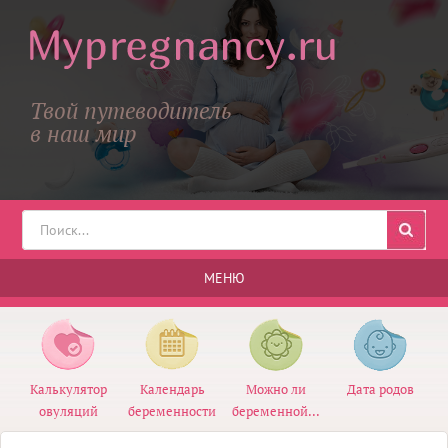
Твой путеводитель
в наш мир
МЕНЮ
Калькулятор
Календарь
Можно ли
Дата родов
овуляций
беременности
беременной...