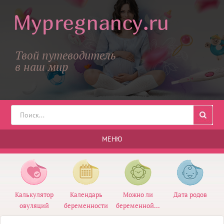
Твой путеводитель
в наш мир
МЕНЮ
Калькулятор
Календарь
Можно ли
Дата родов
овуляций
беременности
беременной...