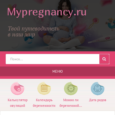
Твой путеводитель
в наш мир
МЕНЮ
Калькулятор
Календарь
Можно ли
Дата родов
овуляций
беременности
беременной...