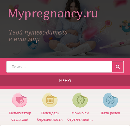
Твой путеводитель
в наш мир
МЕНЮ
Калькулятор
Календарь
Можно ли
Дата родов
овуляций
беременности
беременной...