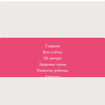
Главная
Все статьи
Об авторе
Здоровье мамы
Развитие ребенка
Красота
© 2014 Все права защищены.
Использование материалов без согласия автора и прямой
индексируемой гиперссылки на сайт Моя беременность