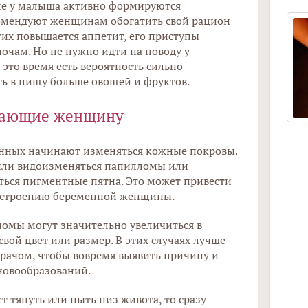
деле у малыша активно формируются
омендуют женщинам обогатить свой рацион
их повышается аппетит, его приступы
очам. Но не нужно идти на поводу у
 это время есть вероятность сильно
ть в пищу больше овощей и фруктов.
егающие женщину
Как
енных начинают изменяться кожные покровы.
вос
 или видоизменяться папилломы или
ться пигментные пятна. Это может привести
настроению беременной женщины.
омы могут значительно увеличиться в
вой цвет или размер. В этих случаях лучше
врачом, чтобы вовремя выявить причину и
новообразований.
т тянуть или ныть низ живота, то сразу