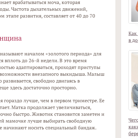
инает врабатываться моча, которая
воды. Частота дыхательных движений,
 этапе развития, составляет от 40 до 70
Как
енщина
в д
называют началом «золотого периода» для
 вплоть до 26-й недели. В это время
ностью адаптироваться, проходят приступы
ь возможности внезапного выкидыша. Малыш
 развивается, свободно двигаясь в
еще здесь достаточно просторно.
 гораздо лучше, чем в первом триместре. Ее
тает. Матка продолжает увеличиваться,
очно быстро. Животик становится заметен и
Чег
ущей мамочке лучше выбирать свободную
как
е начинают носить специальный бандаж.
бер