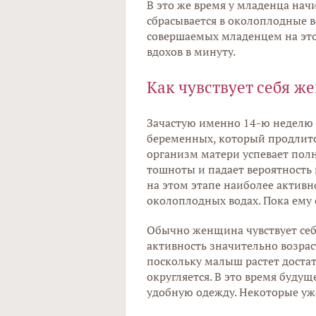
В это же время у младенца нач
сбрасывается в околоплодные 
совершаемых младенцем на этом
вдохов в минуту.
Как чувствует себя ж
Зачаcтую именно 14-ю неделю 
беременных, который продлится
организм матери успевает пол
тошноты и падает вероятност
на этом этапе наиболее активно
околоплодных водах. Пока ему 
Обычно женщина чувствует себя
активность значительно возрас
поскольку малыш растет достат
округляется. В это время буд
удобную одежду. Некоторые уж