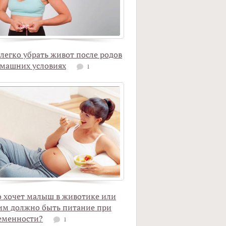
 легко убрать живот после родов
омашних условиях
1
о хочет малыш в животике или
им должно быть питание при
еменности?
1